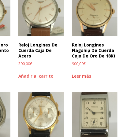
 oro
Reloj Longines De
Reloj Longines
ento
Cuerda Caja De
Flagship De Cuerda
Acero
Caja De Oro De 18Kt
390,00
€
900,00
€
Añadir al carrito
Leer más