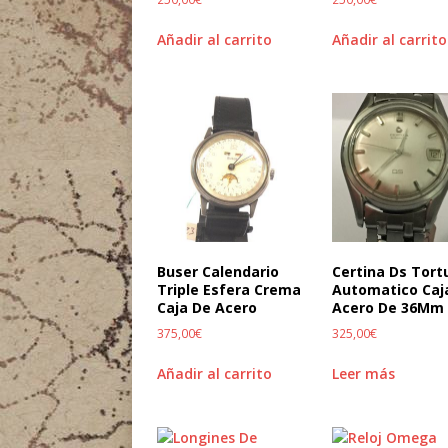
Añadir al carrito
Añadir al carrito
Buser Calendario
Certina Ds Tor
Triple Esfera Crema
Automatico Caj
Caja De Acero
Acero De 36Mm
375,00
€
325,00
€
Añadir al carrito
Leer más