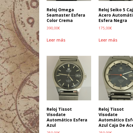
Reloj Omega
Reloj Seiko 5 Ca
Seamaster Esfera
Acero Automáti
Color Crema
Esfera Negra
390,00
€
175,00
€
Leer más
Leer más
Reloj Tissot
Reloj Tissot
Visodate
Visodate
Automático Esfera
Automático Esf
Azul
Azul Caja De Ac
250,00
€
250,00
€