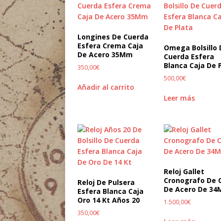
Longines De Cuerda
Esfera Crema Caja
Omega Bolsillo 
De Acero 35Mm
Cuerda Esfera
Blanca Caja De 
350,00
€
500,00
€
Añadir al carrito
Leer más
Reloj Gallet
Cronografo De 
Reloj De Pulsera
De Acero De 3
Esfera Blanca Caja
Oro 14 Kt Años 20
1.500,00
€
350,00
€