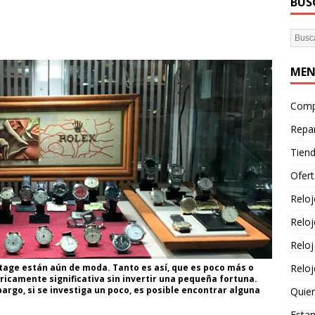
BUS
ME
Com
Repa
Tien
Ofer
Reloj
Reloj
Reloj
tage
están
aún
de
moda
.
Tanto
es
así
,
que
es
poco más o
Relo
óricamente
significativa
sin
invertir
una
pequeña
fortuna
.
argo
,
si
se
investiga
un
poco
,
es
posible
encontrar
alguna
Quie
Esta