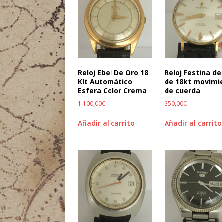
Reloj Ebel De Oro 18
Reloj Festina de
Klt Automático
de 18kt movimi
Esfera Color Crema
de cuerda
1.100,00
€
350,00
€
Añadir al carrito
Añadir al carrito