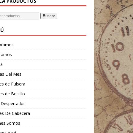
CA PRODUCTOS
Buscar
NÚ
pramos
ramos
da
tas Del Mes
es de Pulsera
es de Bolsillo
 Despertador
jes De Cabecera
nes Somos
mos Aquí