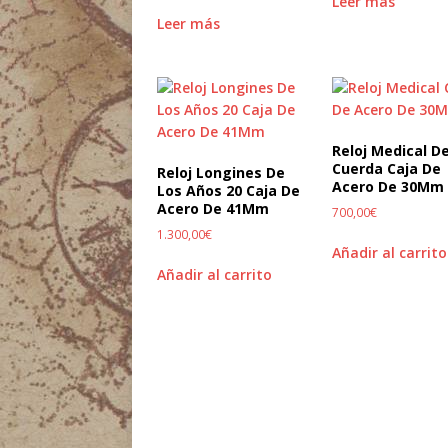
Leer más
Leer más
Reloj Medical D
Cuerda Caja De
Reloj Longines De
Acero De 30Mm
Los Años 20 Caja De
Acero De 41Mm
700,00
€
1.300,00
€
Añadir al carrito
Añadir al carrito