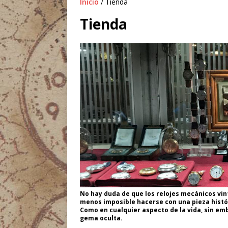
Inicio
/ Tienda
Tienda
No
hay
duda
de
que
los
relojes
mecánicos
vin
menos
imposible
hacerse con
una
pieza
hist
Como
en
cualquier
aspecto
de
la
vida
,
sin
emb
gema
oculta.