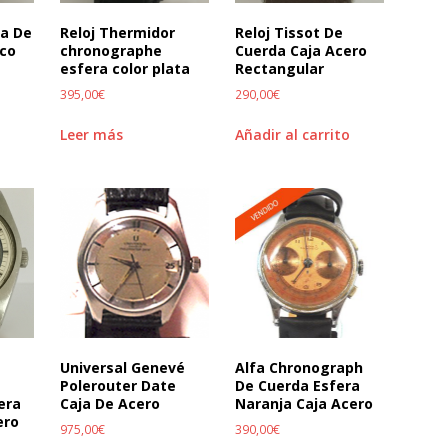
ja De
Reloj Thermidor
Reloj Tissot De
co
chronographe
Cuerda Caja Acero
esfera color plata
Rectangular
395,00
€
290,00
€
Leer más
Añadir al carrito
Universal Genevé
Alfa Chronograph
Polerouter Date
De Cuerda Esfera
era
Caja De Acero
Naranja Caja Acero
ero
975,00
€
390,00
€