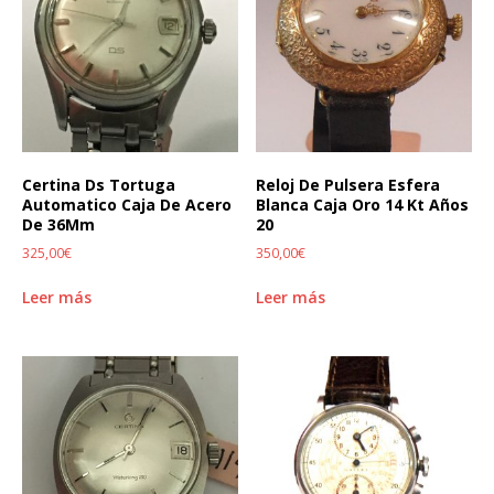
Certina Ds Tortuga
Reloj De Pulsera Esfera
Automatico Caja De Acero
Blanca Caja Oro 14 Kt Años
De 36Mm
20
325,00
€
350,00
€
Leer más
Leer más