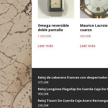
Omega reversible
Maurice Lacroix
doble pantalla
cuarzo
1.050,00
€
600,00
€
Leer más
Leer más
Reloj de cabecera frances con despertador
475,00
€
Reloj Longines Flagship De Cuerda Caja De 
900,00
€
Reloj Tissot De Cuerda Caja Acero Rectangu
290,00
€