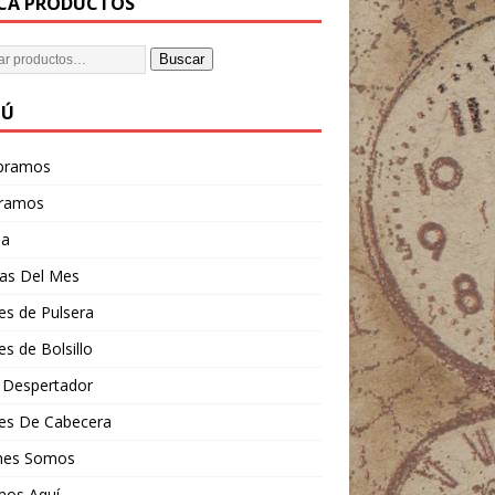
CA PRODUCTOS
Buscar
NÚ
pramos
ramos
da
tas Del Mes
es de Pulsera
es de Bolsillo
 Despertador
jes De Cabecera
nes Somos
mos Aquí