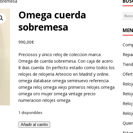
BUS
obremesa
Omega cuerda
sobremesa
ME
990,00
€
Com
Preciosos y único reloj de coleccion marca
Repa
Omega de cuerda sobremesa. Con caja de acero
Tien
8 dias cuerda. En perfecto estado como todos los
relojes de relojeria Arteocio en Madrid y online.
Ofer
omega database omega seminuevo referencia
Reloj
omega reloj omega viejo primeros relojes omega
omega oro mujer omega vintage precio
Reloj
numeracion relojes omega
Reloj
1 disponibles
Relo
Quie
Añadir al carrito
Esta