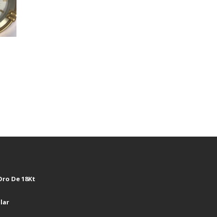
Oro De 18Kt
lar